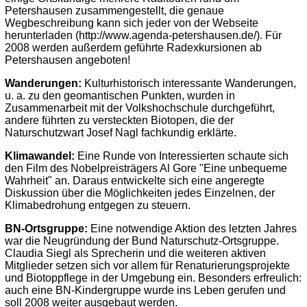
Petershausen zusammengestellt, die genaue
Wegbeschreibung kann sich jeder von der Webseite
herunterladen (http://www.agenda-petershausen.de/). Für
2008 werden außerdem geführte Radexkursionen ab
Petershausen angeboten!
Wanderungen:
Kulturhistorisch interessante Wanderungen,
u. a. zu den geomantischen Punkten, wurden in
Zusammenarbeit mit der Volkshochschule durchgeführt,
andere führten zu versteckten Biotopen, die der
Naturschutzwart Josef Nagl fachkundig erklärte.
Klimawandel:
Eine Runde von Interessierten schaute sich
den Film des Nobelpreisträgers Al Gore "Eine unbequeme
Wahrheit" an. Daraus entwickelte sich eine angeregte
Diskussion über die Möglichkeiten jedes Einzelnen, der
Klimabedrohung entgegen zu steuern.
BN-Ortsgruppe:
Eine notwendige Aktion des letzten Jahres
war die Neugründung der Bund Naturschutz-Ortsgruppe.
Claudia Siegl als Sprecherin und die weiteren aktiven
Mitglieder setzen sich vor allem für Renaturierungsprojekte
und Biotoppflege in der Umgebung ein. Besonders erfreulich:
auch eine BN-Kindergruppe wurde ins Leben gerufen und
soll 2008 weiter ausgebaut werden.