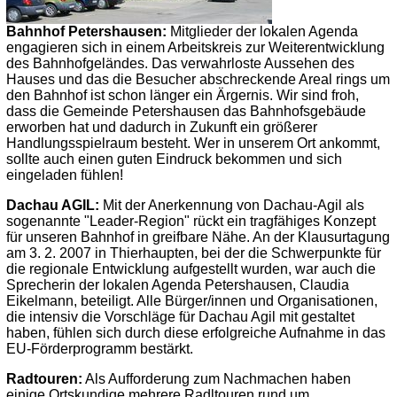
Bahnhof Petershausen:
Mitglieder der lokalen Agenda
engagieren sich in einem Arbeitskreis zur Weiterentwicklung
des Bahnhofgeländes. Das verwahrloste Aussehen des
Hauses und das die Besucher abschreckende Areal rings um
den Bahnhof ist schon länger ein Ärgernis. Wir sind froh,
dass die Gemeinde Petershausen das Bahnhofsgebäude
erworben hat und dadurch in Zukunft ein größerer
Handlungsspielraum besteht. Wer in unserem Ort ankommt,
sollte auch einen guten Eindruck bekommen und sich
eingeladen fühlen!
Dachau AGIL:
Mit der Anerkennung von Dachau-Agil als
sogenannte "Leader-Region" rückt ein tragfähiges Konzept
für unseren Bahnhof in greifbare Nähe. An der Klausurtagung
am 3. 2. 2007 in Thierhaupten, bei der die Schwerpunkte für
die regionale Entwicklung aufgestellt wurden, war auch die
Sprecherin der lokalen Agenda Petershausen, Claudia
Eikelmann, beteiligt. Alle Bürger/innen und Organisationen,
die intensiv die Vorschläge für Dachau Agil mit gestaltet
haben, fühlen sich durch diese erfolgreiche Aufnahme in das
EU-Förderprogramm bestärkt.
Radtouren:
Als Aufforderung zum Nachmachen haben
einige Ortskundige mehrere Radltouren rund um